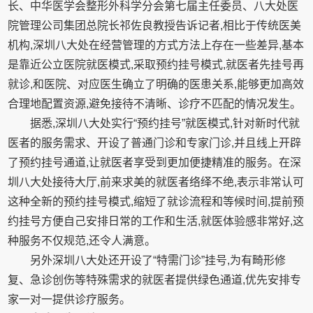
长、中华医学会整形外科学分会第七届主任委员、八大处医
院管理公司集团总院长祁佐良教授告诉记者,相比于传统医美
机构,深圳八大处在经营管理的方式方法上存在一些差异,基本
是靠近公立医院就医模式,采取预约挂号模式,就医者先挂号再
就诊,和医院、对应医生确立了明确的医患关系,能够更加高效
合理地配置资源,避免接待不清晰、诊疗不匹配的情况发生。
据悉,深圳八大处实行“预约挂号”就医模式,针对新时代就
医者的服务需求、开设了普通门诊和专家门诊,并且线上开辟
了预约挂号通道,让就医者享受到更加便捷精准的服务。在深
圳八大处接待大厅,前来求美的就医者络绎不绝,表示非常认可
这种全新的预约挂号模式,缩短了就诊流程和等候时间,提前预
约挂号方便自己安排日常的工作和生活,就医体验感非常好,这
种服务不仅规范,还令人满意。
另外深圳八大处还开设了“特需门诊”挂号,为有畸形修
复、急诊创伤等特殊需求的就医者提供绿色通道,优先安排专
家一对一提供诊疗服务。