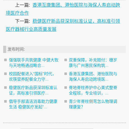
上一篇:
香港互康集团、港怡医院与海保人寿启动跨
境医疗合作
下一篇:
稳健医疗新品获深圳标准认证，高标准引领
医疗器械行业高质量发展
发布时间:
强强联手共筑健康 中健大牧
双重保障，补充赔付：穗岁
与天地畅通战略合...
康与广州惠民保构筑...
校园配餐进入“国标”时代，
香港互康集团、港怡医院与
欢筷营养配餐全力守...
海保人寿启动跨境医...
稳健医疗新品获深圳标准认
脊地脊柱养护中心美式整脊
证，高标准引领医疗...
全程班，专业培训，...
倡导手部清洁消毒助力健康
青少年脊柱侧弯怎么物理调
生活 稳健医疗发起“...
理康复？