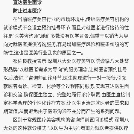
直达医生面诊
防止过度医疗
在当前医疗美容行业的市场环境中,传统医疗美容机构的
就诊模式不会设立预约挂号环节,而且对就医者进行接待的往
往是“医美咨询师”,她们多数没有医学背景,偏重于以销售为导
向对就医者提供咨询服务,容易增加医疗风险和医患纠纷的可
能性,这也是医美行业乱象的原因之一。
祁佐良教授表示,深圳八大处医疗美容医院遵循八大处整
形品牌“以就医者需求为导向”的服务理念,让就医者预约挂号
以后,去除了咨询师面诊环节,医生助理进行一对一接待,引领
就医者看诊、检查、化验等全过程陪同服务,实现直达医生面
诊和交流,确保医生独立、完整地履行诊疗职责,由医生直接制
定科学合理的个性化诊疗方案,让医生更清楚就医者的需求和
期望值,从而避免由于医患沟通不充分而产生的系列问题。
区别于常规医疗美容机构的咨询师前置问诊模式,深圳八
大处的这种就诊模式,“以医生为主导”,着重为就医者提供医疗