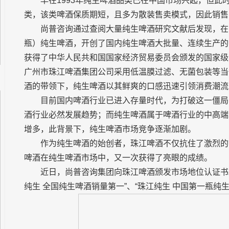
早在1993年纯生啤酒品类已在中国市场兴起，但此
类，该类啤酒保质期短，且多为散装售卖模式，因此销售
尚普咨询通过查阅大量纯生啤酒研究文献后发现，在1
瓶）纯生啤酒，开创了国内纯生啤酒大批量、连续生产的先
获得了中华人民共和国国家经济贸易委员会颁发的国家级
广州市珠江啤酒集团公司采用低温膜过滤、无菌包装等当
酒的带领下，纯生啤酒以其鲜爽的口感迅速引领消费潮流
目前国内啤酒行业已进入存量时代，为打破这一僵局
酒行业必然发展趋势；而纯生啤酒属于啤酒行业的中高端
增多，此背景下，纯生啤酒市场竞争逐渐加剧。
作为纯生啤酒的始创者，珠江啤酒不仅抗住了激烈的
啤酒在纯生啤酒市场中，又一次获得了亮眼的成绩。
近日，尚普咨询集团向珠江啤酒颁发市场地位认证书
纯生 全国纯生啤酒销量第一”、“珠江纯生 中国第一瓶纯