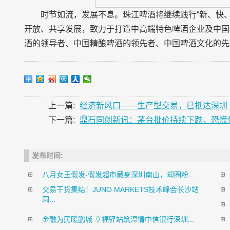
时节如流，发展不息。珠江啤酒将继续践行“新、快
开放、共享发展，致力于打造中高端特色啤酒企业及中国
酒的领导者、中国精酿啤酒的领先者、中国啤酒文化的先
上一篇:
经济新风口——生产型交易，已抵达深圳
下一篇:
鼎石同创新讯：茅台批价持续下跌，恐慌
发布时间:
八月女王假发-假发超市藏身深圳南山，却圈粉...
交易干货集结！JUNO MARKETS技术峰会长沙站
圆...
金融为民暖鹏城 幸福驿站筑温情中信银行深圳...