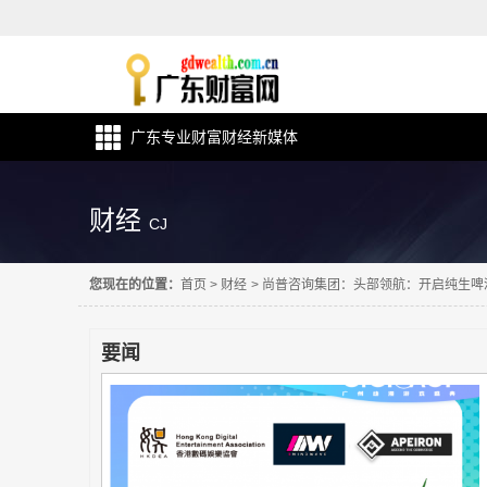
广东专业财富财经新媒体
财经
CJ
您现在的位置：
首页
>
财经
>
尚普咨询集团：头部领航：开启纯生啤
要闻