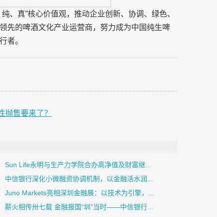
、纯、真”核心价值观，推动企业创新、协调、绿色、
领先的啤酒文化产业运营商，努力成为中国纯生啤
行者。
性抛售要来了？
Sun Life永明与⽣产⼒学院合办⾼净值及财富继...
中信银行深化小微融资协调机制，以金融活水润...
Juno Markets亮相深圳金融展：以技术为引擎，...
薪火相传卅七载 金融报国“圳”当时——中信银行...