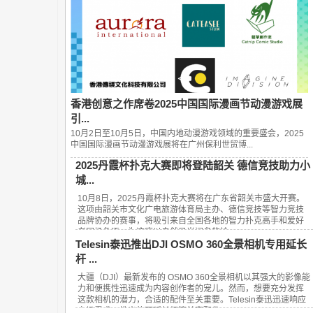
香港创意之作席卷2025中国国际漫画节动漫游戏展
引...
10月2日至10月5日，中国内地动漫游戏领域的重要盛会，2025
中国国际漫画节动漫游戏展将在广州保利世贸博...
2025丹霞杯扑克大赛即将登陆韶关 德信竞技助力小
城...
10月8日，2025丹霞杯扑克大赛将在广东省韶关市盛大开赛。
这项由韶关市文化广电旅游体育局主办、德信竞技等智力竞技
品牌协办的赛事，将吸引来自全国各地的智力扑克高手和爱好
者同场角逐，为这座以自然风光闻名的岭...
Telesin泰迅推出DJI OSMO 360全景相机专用延长
杆 ...
大疆（DJI）最新发布的 OSMO 360全景相机以其强大的影像能
力和便携性迅速成为内容创作者的宠儿。然而，想要充分发挥
这款相机的潜力，合适的配件至关重要。Telesin泰迅迅速响应
市场需求，推出的可延长杆等兼容配件...