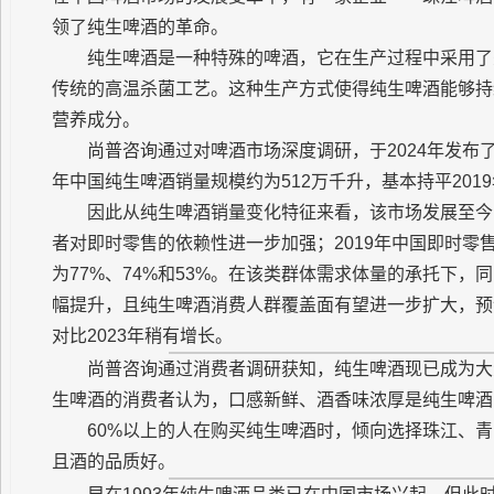
领了纯生啤酒的革命。
纯生啤酒是一种特殊的啤酒，它在生产过程中采用了
传统的高温杀菌工艺。这种生产方式使得纯生啤酒能够持
营养成分。
尚普咨询通过对啤酒市场深度调研，于2024年发布
年中国纯生啤酒销量规模约为512万千升，基本持平2019年
因此从纯生啤酒销量变化特征来看，该市场发展至今
者对即时零售的依赖性进一步加强；2019年中国即时零售啤
为77%、74%和53%。在该类群体需求体量的承托下
幅提升，且纯生啤酒消费人群覆盖面有望进一步扩大，预计 
对比2023年稍有增长。
尚普咨询通过消费者调研获知，纯生啤酒现已成为大
生啤酒的消费者认为，口感新鲜、酒香味浓厚是纯生啤酒
60%以上的人在购买纯生啤酒时，倾向选择珠江、
且酒的品质好。