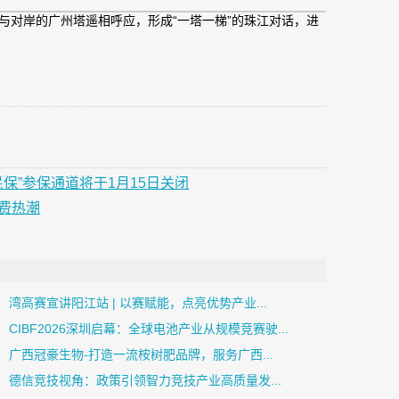
”
将与对岸的广州塔遥相呼应，形成“一塔一梯”的珠江对话，进
保”参保通道将于1月15日关闭
费热潮
湾高赛宣讲阳江站 | 以赛赋能，点亮优势产业...
CIBF2026深圳启幕：全球电池产业从规模竞赛驶...
广西冠豪生物-打造一流桉树肥品牌，服务广西...
德信竞技视角：政策引领智力竞技产业高质量发...