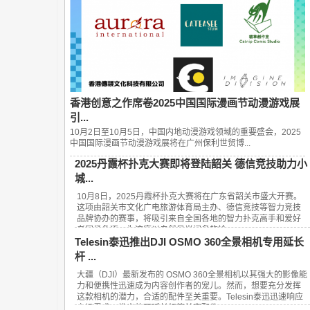
香港创意之作席卷2025中国国际漫画节动漫游戏展
引...
10月2日至10月5日，中国内地动漫游戏领域的重要盛会，2025
中国国际漫画节动漫游戏展将在广州保利世贸博...
2025丹霞杯扑克大赛即将登陆韶关 德信竞技助力小
城...
10月8日，2025丹霞杯扑克大赛将在广东省韶关市盛大开赛。
这项由韶关市文化广电旅游体育局主办、德信竞技等智力竞技
品牌协办的赛事，将吸引来自全国各地的智力扑克高手和爱好
者同场角逐，为这座以自然风光闻名的岭...
Telesin泰迅推出DJI OSMO 360全景相机专用延长
杆 ...
大疆（DJI）最新发布的 OSMO 360全景相机以其强大的影像能
力和便携性迅速成为内容创作者的宠儿。然而，想要充分发挥
这款相机的潜力，合适的配件至关重要。Telesin泰迅迅速响应
市场需求，推出的可延长杆等兼容配件...