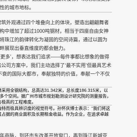
性的城市地标。
，建筑外观通过四个堆叠向上的体块，塑造出翩翩舞者
构中增加了超过1000吨钢材，相当于四座自由女神
将珠江的韵律转化为凝固的空间诗篇，通过以圆为
畔展现出垂直维度的都会魅力。
是‘比一更多’，想表达我们追求——每件事都比想象的做得
筑公司方案中，我们主动选择了‘最不实用’但最具艺术
年不衰的国际大都市，奉献独特的价值，奉献一个不仅
全钢结构，总高达31.342米，总长度186.315米，以
的多个空间。据广州市城市规划勘测设计研究院的测量报告，
与极高的工程难度。
独特而极具辨识度的视觉符号。孙怀庆博士表示：“我们将这
其占据的商业面积及长期租金收益。作为企业，在追求卓越
年商脉，到环市东改革开放窗口，再到珠江新城亚