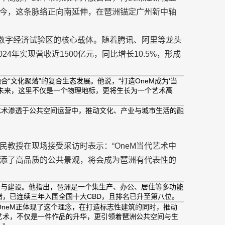
今，这条脉络正向南延伸，在琶洲锚定广州新中轴
与数字经济试验区的核心载体。随着腾讯、阿里等龙头
24年实现营收近1500亿元，同比增长10.5%，形成
合“文化聚落”的复合生态发展。他说，“打造OneM成为‘当
未来，这里不仅是一个物理地标，更将生长为一个艺术高
艺术渗透于公共空间运营中，推动文化、产业与城市生活的融
教授在现场接受采访时表示：“OneM当代艺术中
添了高品质的公共景观，将会成为琶洲有代表性的
划与建设。他指出，琶洲是一个集生产、办公、居住等多功能
，已连续三年入围全国十大CBD，且排名已升至第八位。
OneM正体现了这个理念，在打造标志性建筑的同时，推动
艺术，不仅是一件作品的升华，更引领着琶洲公共空间与生