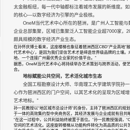
太金融枢纽，每一代中轴都标注着城市发展的新维度。如
的核心—以数字经济为引擎的产业极核。
OneM当代艺术中心所在的琶洲，是广州人工智能
企业总部集聚，区域已集聚泛人工智能企业超7000家，20
颇具规模的数字经济产业生态。
在孙怀庆博士看来，这座楼梯也象征着琶洲西区CBD“产业高地”融
代艺术中心’，是因为我们坚信艺术才是缔造世界级品牌的土壤。
地、一个连接广州最优秀企业家的价值平台。”
据悉，OneM当代艺术中心将持续举办艺术策划与跨界活动，使
合。
地标赋能公共空间，艺术活化城市生态
全国工程勘察设计大师、华南理工大学建筑学院孙一民
心作为琶洲西区的门户空间，以其艺术化的呈现为区域增
艺术地标。”
孙一民教授以“地区城市总设计师”的身份，主持了琶洲西区的规
于一体的高效集约型中央商务区，其经济发展与企业成就有目共睹
“在这一过程中，公共利益始终被置于首位。”孙一民教授强调，“
空间的艺术活化。这座旋转楼梯从功能构件转化为高品质的公共