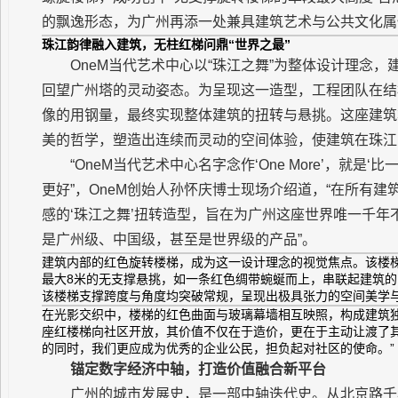
的飘逸形态，为广州再添一处兼具建筑艺术与公共文化属
珠江韵律融入建筑，无柱红梯
问鼎
“世界之最”
OneM当代艺术中心以“珠江之舞”为整体设计理念
回望广州塔的灵动姿态。为呈现这一造型，工程团队在结
像的用钢量，最终实现整体建筑的扭转与悬挑。这座建筑
美的哲学，塑造出连续而灵动的空间体验，使建筑在珠江
“OneM当代艺术中心名字念作‘One More’，就
更好”，OneM创始人孙怀庆博士现场介绍道，“在所有建
感的‘珠江之舞’扭转造型，旨在为广州这座世界唯一千
是广州级、中国级，甚至是世界级的产品”。
建筑内部的红色旋转楼梯，成为这一设计理念的视觉焦点。该楼梯采用
最大8米的无支撑悬挑，如一条红色绸带蜿蜒而上，串联起建筑
该楼梯支撑跨度与角度均突破常规，呈现出极具张力的空间美学
在光影交织中，楼梯的红色曲面与玻璃幕墙相互映照，构成建筑
座红楼梯向社区开放，其价值不仅在于造价，更在于主动让渡了
的同时，我们更应成为优秀的企业公民，担负起对社区的使命。”
锚定数字经济中轴，打造
价值
融合新平台
广州的城市发展史，是一部中轴迭代史。从北京路千