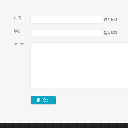
姓 名：
输入名称
邮箱
输入邮箱
留 言: