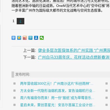
活向艺术化、品质化演进，展现出广州的城市活力与文化新导向。
随着琶洲新中轴的日益成熟，OneM当代艺术中心的“空中红梯”
一步丰富广州作为国际级大都市的文化战略与空间生态叙事。
1
2
上一篇:
健全多层次医保体系的广州实践 “广州惠民
下一篇:
广州白马33周年庆，花样活动点燃新春消
发布时间:
两年营收超300亿元！广州南沙这片“科创雨林”...
方太全新一代隐形油烟机首发，宣告油烟机行业...
周六有福音你而来！用一份“报纸”成为草莓音乐...
星启未来，聚创意星光：安吉尔首届工业设计创...