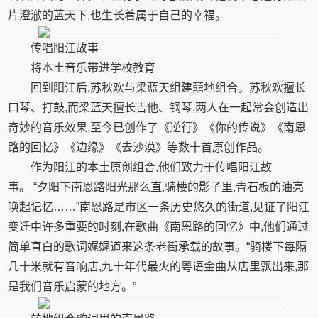
片澄澈的蓝天下,也生长着属于自己的幸福。
传唱阳江故事
将本土音乐带进学校教育
回到阳江后,苏秋欢与梁蓝天组建囍地组合。苏秋欢擅长
口琴、打鼓,而梁蓝天擅长吉他、钢琴,两人在一起常会创造出
奇妙的音乐效果,至今已创作了《逆行》《你的传说》《南恩
路的回忆》《边缘》《去沙漠》等数十首原创作品。
作为阳江的本土原创组合,他们致力于传唱阳江故
事。 “夕阳下南恩路阳光那么直,骑楼的影子里,青石板的油亮
唤起记忆……”南恩路是市区一条历史悠久的街道,见证了阳江
变迁中许多重要的时刻,在歌曲《南恩路的回忆》中,他们通过
简单直白的歌词娓娓道来这条老街承载的故事。“骑楼下每隔
几十米就有音响店,九十年代最火的粤语金曲从店里飘出来,那
是我们音乐启蒙的地方。”