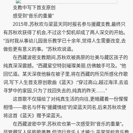
支教中写下首支原创
感受到“音乐的重量”
2015年,苏秋欢与梁蓝天同时报名参与援藏支教,最终只
有苏秋欢获得了机会,不过这个契机却成了两人深交的开始。
“当时我从事幼儿园音乐教学已十余年,觉得人生需要改变,去
做些更有意义的事。”苏秋欢说道。
在西藏波密支教期间,苏秋欢被高原的壮美与藏区孩子的
纯真深深震撼。“西藏星空特别璀璨美丽,仿佛触手可及。”他
回忆道。某天深夜他躲在被子里,将在西藏的所见所感化作歌
词,写下人生首支原创歌曲《蓝天》:“穿过高山,越过海洋,去追
寻梦中的家园,只为了找回失去的,纯真的昨天……”
这首歌不仅描绘了对纯真生活的向往,更暗藏着一份惺惺
相惜——歌名与怀有“援藏情结”的梁蓝天同名,后来苏秋欢便
将这首《蓝天》赠予梁蓝天。
在西藏波密中学,苏秋欢也第一次感受到“音乐的重量”。
尽管藏区人民能歌善舞,但流行音乐人才稀少,平常学校音乐教