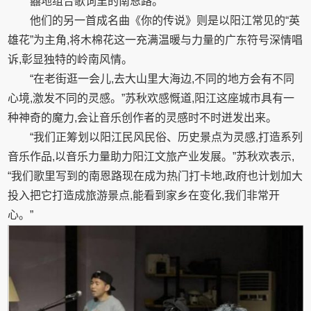
囍地组合歌词里的南恩路。
他们的另一首成名曲《你的传说》则是以阳江常见的“英
雄花”为主角,将木棉花这一充满温暖与力量的广东符号深情唱
诉,彰显独特的岭南风情。
“在老街逛一会儿,去大山里大海边,不同的地方会有不同
心境,激发不同的灵感。”苏秋欢感慨道,阳江这座城市具有一
种神奇的魔力,会让音乐创作者的灵感时不时迸发出来。
“我们正筹划以阳江民风民俗、历史景点为灵感,打造系列
音乐作品,以音乐力量助力阳江文旅产业发展。”苏秋欢表示,
“我们歌里写到的南恩路现在成为热门打卡地,政府也计划加大
投入把它打造成旅游景点,能看到家乡在变化,我们非常开
心。”