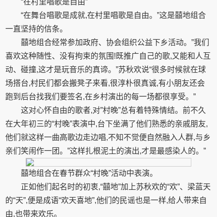
“在村里唱歌是自由”
“在舞台唱歌是成就,在村里唱歌是自由。”这是囍地组合
一直坚持的信条。
囍地组合经常参加政府、协会组织公益下乡活动。”我们
喜欢这种随性、没有拘束的氛围!既推广自己的歌,又能和人互
动、碰撞,这才是玩音乐的真谛。”苏秋欢说“很多时候就在球
场搭台,村民们都会搬凳子来看,很淳朴很真诚,有小朋友还会
跑到后台找我们要签名,在乡村演出的每一场都很享受。”
这对心怀自由的歌者,对”村晚”总有着特殊情结。前不久
在大年初三的“村晚”表演中,台下坐满了他们熟悉的亲戚朋友,
他们就这样一曲高歌边走边唱,不知不觉便自然融入人群,与乡
亲们笑闹作一团。”这样扎根泥土的演出,才是最感染人的。”
囍地组合在春节群众“村晚”活动中表演。
正如他们起名时的初衷,“囍地”加上苏秋欢的“欢”、梁蓝天
的“天”,便是成语“欢天喜地”,他们的民谣也是一样,给人带来自
由,也带来欢乐。