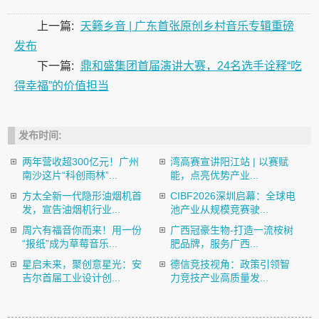
上一篇:
天籁乡音 | 广东首张原创乡村音乐专辑重磅
发布
下一篇:
鼎和盛集团首届演讲大赛，24名选手诠释“吃
得幸福”的价值担当
发布时间:
两年营收超300亿元！广州
湾高赛宣讲阳江站 | 以赛赋
南沙这片“科创雨林”...
能，点亮优势产业...
方太全新一代隐形油烟机首
CIBF2026深圳启幕：全球电
发，宣告油烟机行业...
池产业从规模竞赛驶...
周六有福音你而来！用一份
广西冠豪生物-打造一流桉树
“报纸”成为草莓音乐...
肥品牌，服务广西...
星启未来，聚创意星光：安
德信竞技视角：政策引领智
吉尔首届工业设计创...
力竞技产业高质量发...