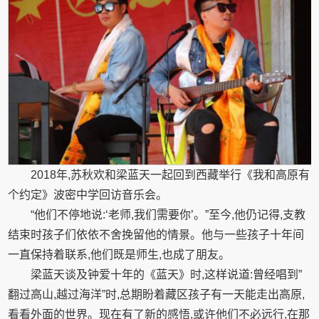
2018年,苏秋欢和梁蓝天一起回到西藏举行《我和高原有
个约定》波密中学回访音乐会。
“他们不停地说:‘老师,我们需要你’。”至今,他仍记得,支教
结束时孩子们依依不舍挽留他的情景。他与一些孩子十年间
一直保持着联系,他们既是师生,也成了朋友。
梁蓝天谈及钟爱十年的《蓝天》时,这样说道:曾经唱到”
翻过高山,越过海洋”时,总期盼着藏区孩子有一天能走出高原,
看看外面的世界。现在有了新的感悟,或许他们不必远行,在那