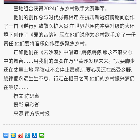
囍地组合获得2024广东乡村歌手大赛季军。
他们的创作总与时代脉搏相连,在抗击新冠疫情期间创作
了一首《逆行》致敬医护人员;在世界范围内冲突升级的大环
境下创作了《爱的音韵》;现在他们说作为乡村歌手,多了一份
责任,他们要将音乐创作更多聚焦乡村。
正如他们在《去沙漠》中唱道:“期待期待,那永不磨灭心
中的舞台……用我们的双脚在万里黄沙发现未来。”只要脚步
还在丈量土地,琴弦就不会停止震颤;只要心灵还在感受乡野,
旋律便永远生生不息。行走在稻田之间,他们的乡村振兴梦仍
在继续……
撰文:陈思蓝
摄影:吴秒衡
来源:南方农村报