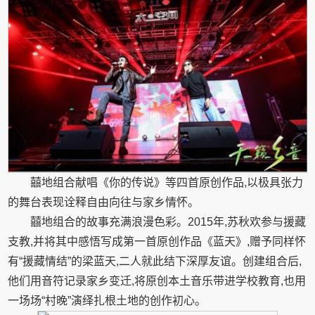
囍地组合献唱《你的传说》等四首原创作品,以极具张力
的舞台表现诠释自由向往与家乡情怀。
囍地组合的故事充满浪漫色彩。2015年,苏秋欢参与援藏
支教,并将其中感悟写成第一首原创作品《蓝天》,赠予同样怀
有“援藏情结”的梁蓝天,二人就此结下深厚友谊。创建组合后,
他们用音符记录家乡变迁,将原创本土音乐带进学校教育,也用
一场场“村晚”演绎扎根土地的创作初心。